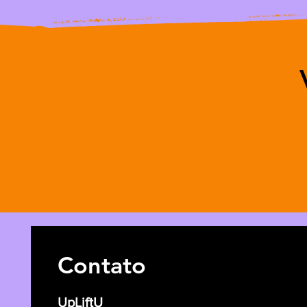
Contato
UpLiftU