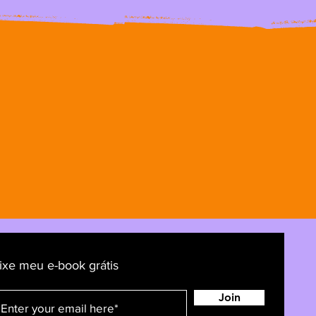
ixe meu e-book grátis
Join