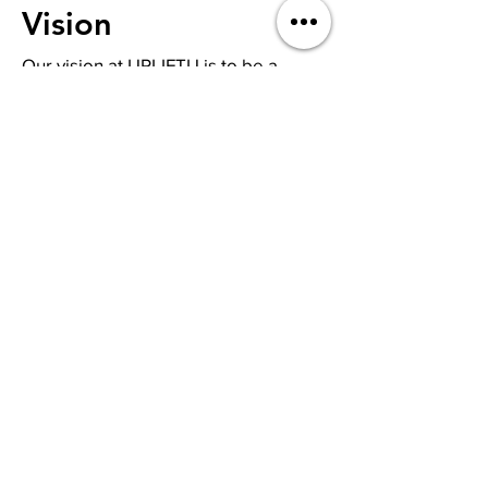
Vision
Our vision at UPLIFTU is to be a
guiding light, fostering a world where
every person, regardless of age or
circumstances, discovers renewed
purpose and fulfillment.
We aim to transform lives, innovate
care, make a global impact, advocate
for self-worth and self-compassion,
and build a community connection
that nurtures meaningful
relationships and shared
experiences where everyone feels
genuinely seen, heard, and valued.